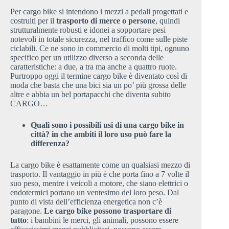
Per cargo bike si intendono i mezzi a pedali progettati e
costruiti per il
trasporto di merce o persone
, quindi
strutturalmente robusti e idonei a sopportare pesi
notevoli in totale sicurezza, nel traffico come sulle piste
ciclabili. Ce ne sono in commercio di molti tipi, ognuno
specifico per un utilizzo diverso a seconda delle
caratteristiche: a due, a tra ma anche a quattro ruote.
Purtroppo oggi il termine cargo bike è diventato così di
moda che basta che una bici sia un po’ più grossa delle
altre e abbia un bel portapacchi che diventa subito
CARGO…
Quali sono i possibili usi di una cargo bike in
città? in che ambiti il loro uso può fare la
differenza?
La cargo bike è esattamente come un qualsiasi mezzo di
trasporto. Il vantaggio in più è che porta fino a 7 volte il
suo peso, mentre i veicoli a motore, che siano elettrici o
endotermici portano un ventesimo del loro peso. Dal
punto di vista dell’efficienza energetica non c’è
paragone.
Le cargo bike possono trasportare di
tutto
: i bambini le merci, gli animali, possono essere