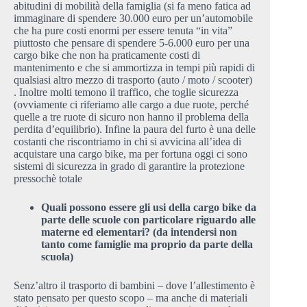
abitudini di mobilità della famiglia (si fa meno fatica ad
immaginare di spendere 30.000 euro per un’automobile
che ha pure costi enormi per essere tenuta “in vita”
piuttosto che pensare di spendere 5-6.000 euro per una
cargo bike che non ha praticamente costi di
mantenimento e che si ammortizza in tempi più rapidi di
qualsiasi altro mezzo di trasporto (auto / moto / scooter)
. Inoltre molti temono il traffico, che toglie sicurezza
(ovviamente ci riferiamo alle cargo a due ruote, perché
quelle a tre ruote di sicuro non hanno il problema della
perdita d’equilibrio). Infine la paura del furto è una delle
costanti che riscontriamo in chi si avvicina all’idea di
acquistare una cargo bike, ma per fortuna oggi ci sono
sistemi di sicurezza in grado di garantire la protezione
pressochè totale
Quali possono essere gli usi della cargo bike da
parte delle scuole con particolare riguardo alle
materne ed elementari? (da intendersi non
tanto come famiglie ma proprio da parte della
scuola)
Senz’altro il trasporto di bambini – dove l’allestimento è
stato pensato per questo scopo – ma anche di materiali