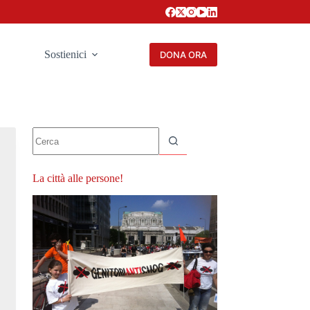
Sostienici
DONA ORA
Nessun
risultato
La città alle persone!