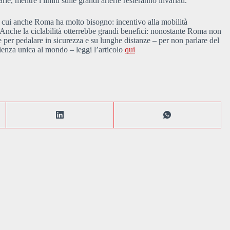
ie, mentre i limiti sulle grandi arterie resteranno invariati.
i cui anche Roma ha molto bisogno: incentivo alla mobilità
. Anche la ciclabilità otterrebbe grandi benefici: nonostante Roma non
rie per pedalare in sicurezza e su lunghe distanze – per non parlare del
rienza unica al mondo – leggi l’articolo
qui