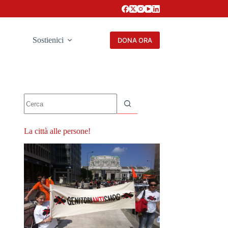
Sostienici
DONA ORA
Nessun
risultato
La città alle persone!