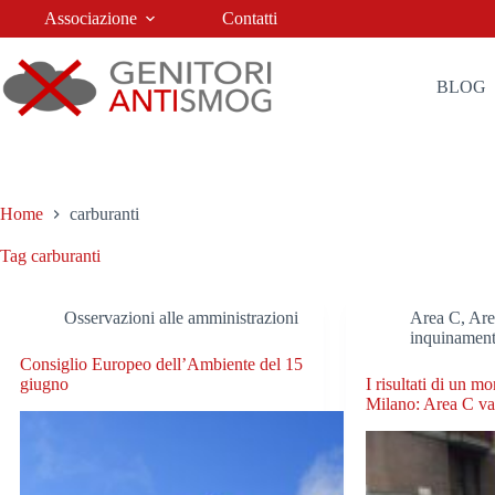
Salta
Associazione
Contatti
al
contenuto
BLOG
Home
carburanti
Tag
carburanti
Osservazioni alle amministrazioni
Area C, Ar
inquinamen
Consiglio Europeo dell’Ambiente del 15
giugno
I risultati di un mo
Milano: Area C va