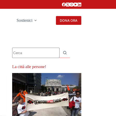
Sostienici
DONA ORA
Nessun
risultato
La città alle persone!