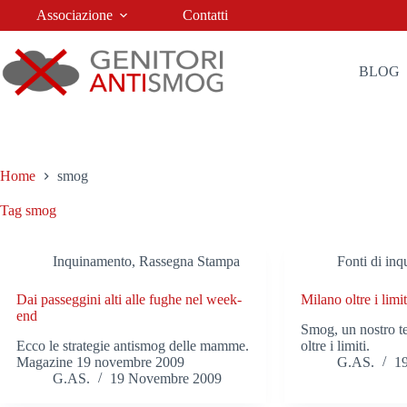
Salta
Associazione
Contatti
al
contenuto
BLOG
Home
smog
Tag
smog
Inquinamento
,
Rassegna Stampa
Fonti di in
Dai passeggini alti alle fughe nel week-
Milano oltre i limi
end
Smog, un nostro te
Ecco le strategie antismog delle mamme.
oltre i limiti.
Magazine 19 novembre 2009
G.AS.
1
G.AS.
19 Novembre 2009