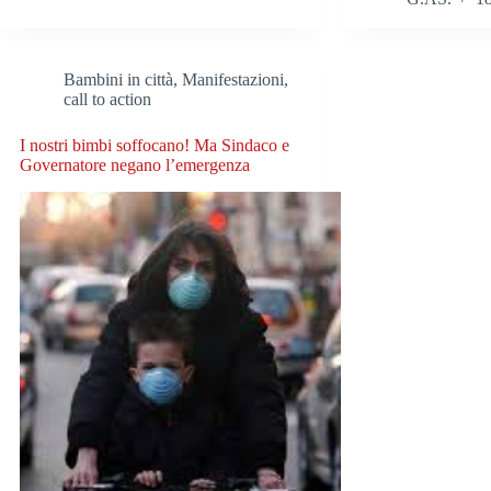
Bambini in città
,
Manifestazioni,
call to action
I nostri bimbi soffocano! Ma Sindaco e
Governatore negano l’emergenza