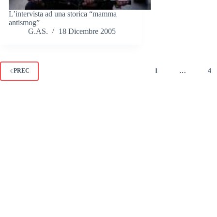
L’intervista ad una storica “mamma
antismog”
G.AS.
18 Dicembre 2005
1
…
4
PREC