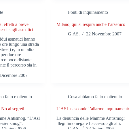
te
Fonti di inquinamento
 effetti a breve
Milano, qui si respira anche l’arsenico
esel sugli asmatici
G.AS.
22 Novembre 2007
idui asmatici hanno
 ore lungo una strada
treet) e, in un altra
 per due ore
arco poco distante
te il percorso sia in
 Dicembre 2007
o fatto e ottenuto
Cosa abbiamo fatto e ottenuto
: No ai segreti
L’ASL nasconde l’allarme inquinament
mme Antismog. “L’Asl
La denuncia delle Mamme Antismog:
ossier smog”.
illegittimo negare l’accesso agli atti.
8 Giugno 2006
G.AS.
7 Giugno 2006