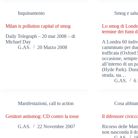
Inquinamento
Smog e salu
Milan is pollution capital of smog
Lo smog di Londra:
termine dei fumi di
Daily Telegraph – 20 mar 2008 – di
Michael Day
A Londra 60 indiv
G.AS.
20 Marzo 2008
camminato per due
trafficata (Oxford S
occasione, sempre
all’interno di un p
(Hyde Park). Duran
strada, sia…
G.AS.
6
Manifestazioni, call to action
Cosa abbiam
Genitori antismog: CD contro la tosse
Il difensore civico
G.AS.
22 Novembre 2007
Ricorso delle Ma
non nasconda il d
G.AS.
1