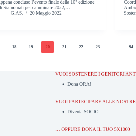
appena concluso l’evento finale della 10° edizione
Coord
di Siamo nati per camminare 2022,…
Ambien
G.AS.
20 Maggio 2022
Soste
18
19
20
21
22
23
…
94
VUOI SOSTENERE I GENITORI AN
Dona ORA!
VUOI PARTECIPARE ALLE NOSTRE 
Diventa SOCIO
… OPPURE DONA IL TUO 5X1000