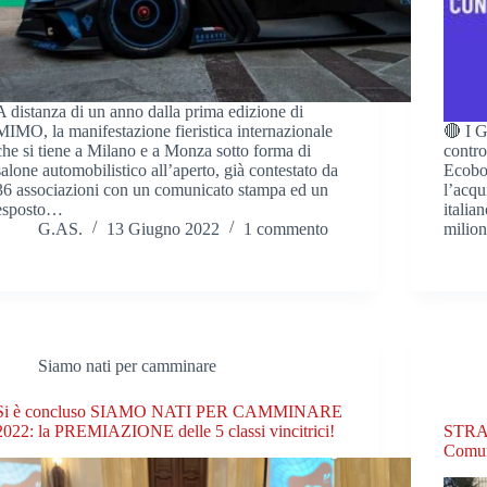
A distanza di un anno dalla prima edizione di
MIMO, la manifestazione fieristica internazionale
🔴 I G
che si tiene a Milano e a Monza sotto forma di
contro
salone automobilistico all’aperto, già contestato da
Ecobon
36 associazioni con un comunicato stampa ed un
l’acqu
esposto…
italia
G.AS.
13 Giugno 2022
1 commento
milio
Siamo nati per camminare
Si è concluso SIAMO NATI PER CAMMINARE
2022: la PREMIAZIONE delle 5 classi vincitrici!
STRA
Comun