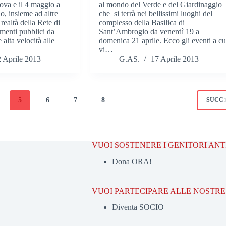
ova e il 4 maggio a
al mondo del Verde e del Giardinaggio
, insieme ad altre
che si terrà nei bellissimi luoghi del
realtà della Rete di
complesso della Basilica di
imenti pubblici da
Sant’Ambrogio da venerdì 19 a
 alta velocità alle
domenica 21 aprile. Ecco gli eventi a cu
vi…
 Aprile 2013
G.AS.
17 Aprile 2013
5
6
7
8
SUCC
VUOI SOSTENERE I GENITORI AN
Dona ORA!
VUOI PARTECIPARE ALLE NOSTRE 
Diventa SOCIO