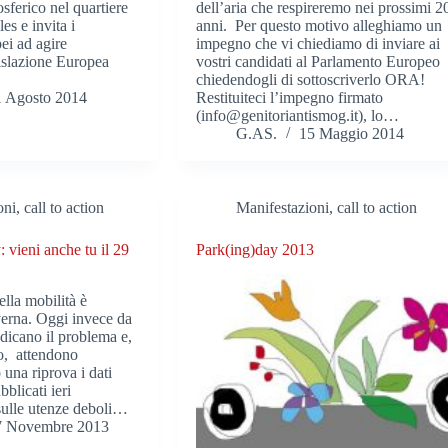
ferico nel quartiere
dell’aria che respireremo nei prossimi 2
es e invita i
anni. Per questo motivo alleghiamo un
ei ad agire
impegno che vi chiediamo di inviare ai
islazione Europea
vostri candidati al Parlamento Europeo
chiedendogli di sottoscriverlo ORA!
1 Agosto 2014
Restituiteci l’impegno firmato
(info@genitoriantismog.it), lo…
G.AS.
15 Maggio 2014
ni, call to action
Manifestazioni, call to action
 vieni anche tu il 29
Park(ing)day 2013
ella mobilità è
verna. Oggi invece da
ndicano il problema e,
o, attendono
 una riprova i dati
bblicati ieri
sulle utenze deboli…
7 Novembre 2013