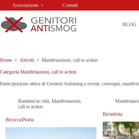
Salta
Associazione
Contatti
al
contenuto
BLOG
Home
Attività
Manifestazioni, call to action
Categoria
Manifestazioni, call to action
Partecipazione attiva di Genitori Antismog a eventi, convegni, manifesta
Bambini in città
,
Manifestazioni,
Manifestazio
call to action
Bicinfesta
BicoccaINaria