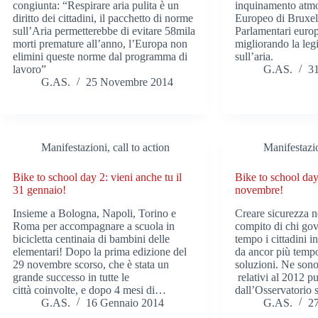
congiunta: “Respirare aria pulita è un
inquinamento atmos
diritto dei cittadini, il pacchetto di norme
Europeo di Bruxell
sull’Aria permetterebbe di evitare 58mila
Parlamentari europ
morti premature all’anno, l’Europa non
migliorando la leg
elimini queste norme dal programma di
sull’aria.
lavoro”
G.AS.
3
G.AS.
25 Novembre 2014
Manifestazioni, call to action
Manifestazio
Bike to school day 2: vieni anche tu il
Bike to school day:
31 gennaio!
novembre!
Insieme a Bologna, Napoli, Torino e
Creare sicurezza n
Roma per accompagnare a scuola in
compito di chi go
bicicletta centinaia di bambini delle
tempo i cittadini i
elementari! Dopo la prima edizione del
da ancor più temp
29 novembre scorso, che è stata un
soluzioni. Ne sono
grande successo in tutte le
relativi al 2012 pu
città coinvolte, e dopo 4 mesi di…
dall’Osservatorio 
G.AS.
16 Gennaio 2014
G.AS.
2