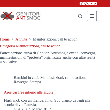
Salta
al
contenuto
Home
Attività
Manifestazioni, call to action
Categoria
Manifestazioni, call to action
Partecipazione attiva di Genitori Antismog a eventi, convegni,
manifestazioni di “protesta” organizzate anche con altre realtà
associative.
Bambini in città
,
Manifestazioni, call to action
,
Rassegna Stampa
Aree car free intorno alle scuole
Flash mob con un grande, finto, Suv bianco davanti alla
scuola di via Paravia.
G.AS.
5 Marzo 2012