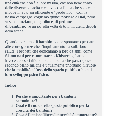
una città che non è a loro misura, che non tiene conto
delle diverse capacità e che veicola l’idea che solo chi si
muove in auto sia efficiente e “produttivo”. Con la
nostra campagna vogliamo quindi
parlare di noi,
nella
veste di
anziano
, di
genitore
, di
pedone
,
di
bambino
…e un po’ alla volta di tutti gli utenti deboli
della strada.
Quando parliamo di
bambini
viene spontaneo pensare
alle conseguenze che l’inquinamento ha sulla loro
salute. I progetti che dedichiamo a loro da anni, come
Siamo nati per camminare
o
Kidstreets
, hanno
invece acceso i riflettori su una tema che passa spesso in
secondo piano ma che è ugualmente prioritario:
il ruolo
che la mobilità e l’uso dello spazio pubblico ha sul
loro sviluppo psico-fisico
.
Indice
Perché è importante per i bambini
camminare?
Qual è il ruolo dello spazio pubblico per la
crescita dei bambini?
Cosa è il “gioco libero” e perché è importante?