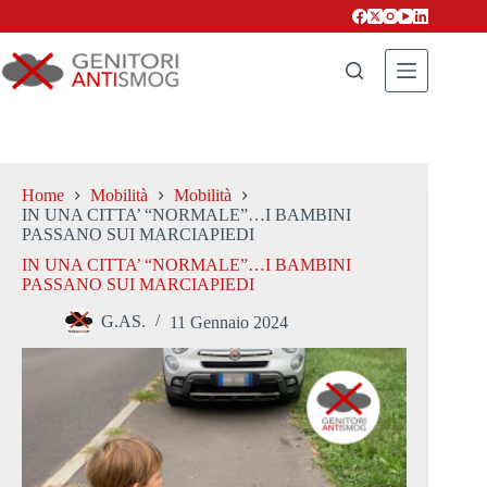
Salta
al
contenuto
Home
Mobilità
Mobilità
IN UNA CITTA’ “NORMALE”…I BAMBINI
PASSANO SUI MARCIAPIEDI
IN UNA CITTA’ “NORMALE”…I BAMBINI
PASSANO SUI MARCIAPIEDI
G.AS.
11 Gennaio 2024