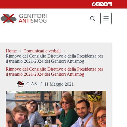
Salta
al
contenuto
Home
Comunicati e verbali
Rinnovo del Consiglio Direttivo e della Presidenza per
il triennio 2021-2024 dei Genitori Antismog
Rinnovo del Consiglio Direttivo e della Presidenza per
il triennio 2021-2024 dei Genitori Antismog
G.AS.
11 Maggio 2021