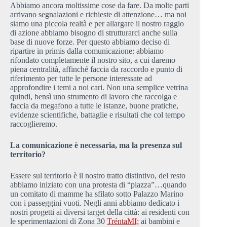
Abbiamo ancora moltissime cose da fare. Da molte parti
arrivano segnalazioni e richieste di attenzione… ma noi
siamo una piccola realtà e per allargare il nostro raggio
di azione abbiamo bisogno di strutturarci anche sulla
base di nuove forze. Per questo abbiamo deciso di
ripartire in primis dalla comunicazione: abbiamo
rifondato completamente il nostro sito, a cui daremo
piena centralità, affinché faccia da raccordo e punto di
riferimento per tutte le persone interessate ad
approfondire i temi a noi cari. Non una semplice vetrina
quindi, bensì uno strumento di lavoro che raccolga e
faccia da megafono a tutte le istanze, buone pratiche,
evidenze scientifiche, battaglie e risultati che col tempo
raccoglieremo.
La comunicazione è necessaria, ma la presenza sul
territorio?
Essere sul territorio è il nostro tratto distintivo, del resto
abbiamo iniziato con una protesta di “piazza”…quando
un comitato di mamme ha sfilato sotto Palazzo Marino
con i passeggini vuoti. Negli anni abbiamo dedicato i
nostri progetti ai diversi target della città: ai residenti con
le sperimentazioni di Zona 30
TréntaMI;
ai bambini e