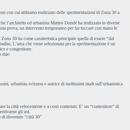
sto con cui abbiamo realizzato delle sperimentazioni di Zona 30 a
che l’architetto ed urbanista Matteo Dondé ha realizzato in diverse
e una prova, un intervento temporaneo per far toccare con mano le
 Zona 30 ha come caratteristica principale quella di essere “dal
ttadini. L’area che viene selezionata per la sperimentazione è un
fico e congestione.
o due:
i, urbanista svizzera e autrice di moltissimi studi sull’urbanistica
e la città velocemente e a costi contenuti. E’ un “contenitore” di
entivarne gli usi.
 di diventare “città 30”