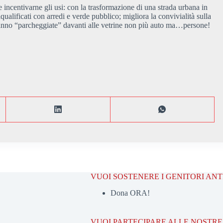
 incentivarne gli usi: con la trasformazione di una strada urbana in
ualificati con arredi e verde pubblico; migliora la convivialità sulla
e hanno “parcheggiate” davanti alle vetrine non più auto ma…persone!
VUOI SOSTENERE I GENITORI AN
Dona ORA!
VUOI PARTECIPARE ALLE NOSTRE 