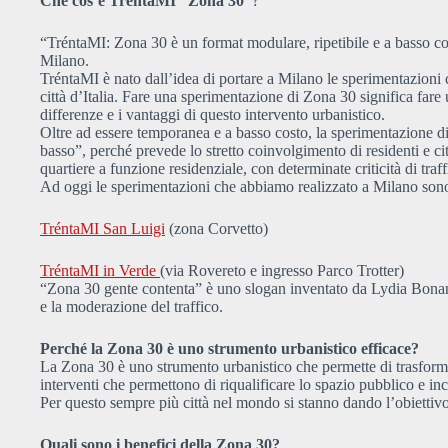
Che cos’è TréntaMI “Zona 30”
?
“TréntaMI: Zona 30 è un format modulare, ripetibile e a basso co
Milano.
TréntaMI è nato dall’idea di portare a Milano le sperimentazioni 
città d’Italia. Fare una sperimentazione di Zona 30 significa far
differenze e i vantaggi di questo intervento urbanistico.
Oltre ad essere temporanea e a basso costo, la sperimentazione di
basso”, perché prevede lo stretto coinvolgimento di residenti e ci
quartiere a funzione residenziale, con determinate criticità di traf
Ad oggi le sperimentazioni che abbiamo realizzato a Milano son
TréntaMI San Luigi
(zona Corvetto)
TréntaMI in Verde
(via Rovereto e ingresso Parco Trotter)
“Zona 30 gente contenta” è uno slogan inventato da Lydia Bonanom
e la moderazione del traffico.
Perché la Zona 30 è uno strumento urbanistico efficace?
La Zona 30 è uno strumento urbanistico che permette di trasformar
interventi che permettono di riqualificare lo spazio pubblico e inc
Per questo sempre più città nel mondo si stanno dando l’obiettivo
Quali sono i benefici della Zona 30?