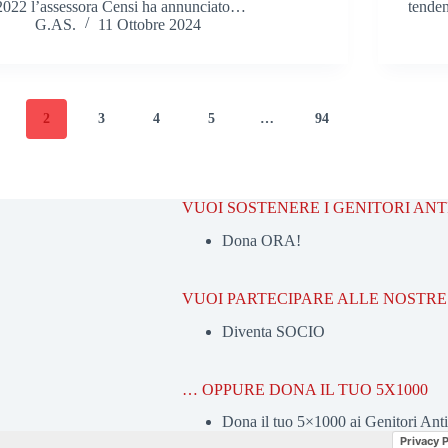
2022 l’assessora Censi ha annunciato…
tende
G.AS.
11 Ottobre 2024
2
3
4
5
…
94
VUOI SOSTENERE I GENITORI AN
Dona ORA!
VUOI PARTECIPARE ALLE NOSTRE 
Diventa SOCIO
… OPPURE DONA IL TUO 5X1000
Dona il tuo 5×1000 ai Genitori Ant
Privacy P