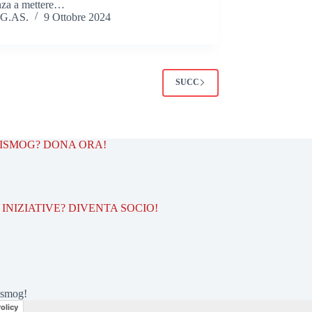
nza a mettere…
G.AS.
9 Ottobre 2024
SUCC
TISMOG? DONA ORA!
INIZIATIVE? DIVENTA SOCIO!
ismog!
olicy