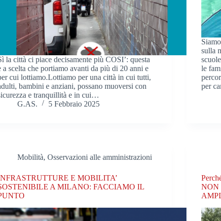
Siamo
sulla 
Sì la città ci piace decisamente più COSI’: questa
scuole
è a scelta che portiamo avanti da più di 20 anni e
le fam
per cui lottiamo.Lottiamo per una città in cui tutti,
percor
adulti, bambini e anziani, possano muoversi con
per c
sicurezza e tranquillità e in cui…
G.AS.
5 Febbraio 2025
Mobilità
,
Osservazioni alle amministrazioni
INFRASTRUTTURE E MOBILITA’
Perché
SOSTENIBILE A MILANO: FACCIAMO IL
NON s
PUNTO
AMPLI