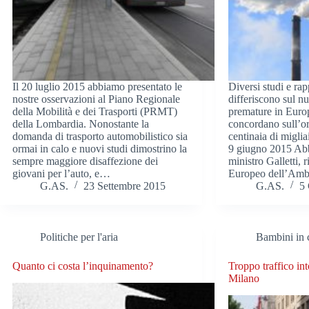
Il 20 luglio 2015 abbiamo presentato le
Diversi studi e rap
nostre osservazioni al Piano Regionale
differiscono sul n
della Mobilità e dei Trasporti (PRMT)
premature in Europa
della Lombardia. Nonostante la
concordano sull’or
domanda di trasporto automobilistico sia
centinaia di migli
ormai in calo e nuovi studi dimostrino la
9 giugno 2015 Abb
sempre maggiore disaffezione dei
ministro Galletti, 
giovani per l’auto, e…
Europeo dell’Amb
G.AS.
23 Settembre 2015
G.AS.
5
Politiche per l'aria
Bambini in c
Quanto ci costa l’inquinamento?
Troppo traffico int
Milano