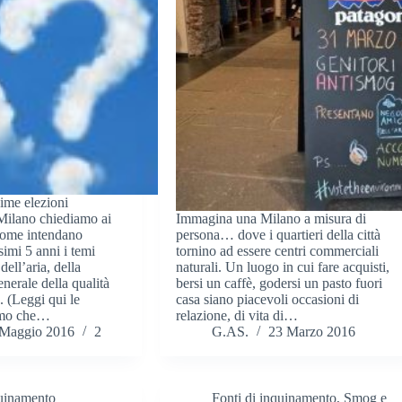
sime elezioni
 Milano chiediamo ai
Immagina una Milano a misura di
 come intendano
persona… dove i quartieri della città
simi 5 anni i temi
tornino ad essere centri commerciali
ell’aria, della
naturali. Un luogo in cui fare acquisti,
enerale della qualità
bersi un caffè, godersi un pasto fuori
. (Leggi qui le
casa siano piacevoli occasioni di
iamo che…
relazione, di vita di…
 Maggio 2016
2
G.AS.
23 Marzo 2016
quinamento
Fonti di inquinamento
,
Smog e