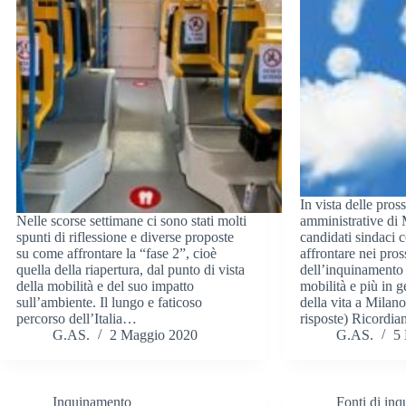
In vista delle pros
Nelle scorse settimane ci sono stati molti
amministrative di
spunti di riflessione e diverse proposte
candidati sindaci
su come affrontare la “fase 2”, cioè
affrontare nei pros
quella della riapertura, dal punto di vista
dell’inquinamento d
della mobilità e del suo impatto
mobilità e più in g
sull’ambiente. Il lungo e faticoso
della vita a Milano
percorso dell’Italia…
risposte) Ricord
G.AS.
2 Maggio 2020
G.AS.
5
Inquinamento
Fonti di in