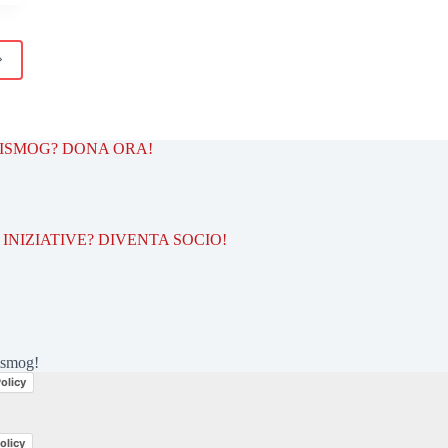
TISMOG? DONA ORA!
INIZIATIVE? DIVENTA SOCIO!
ismog!
olicy
olicy