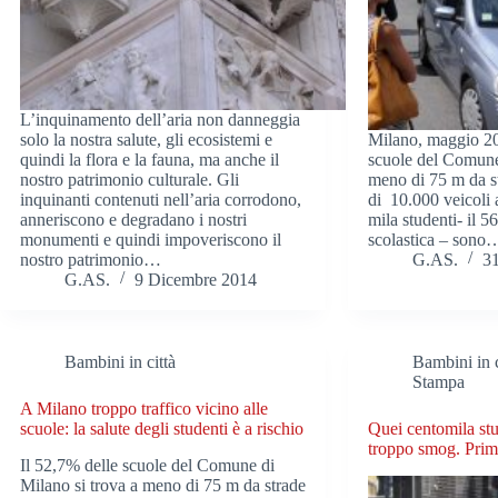
L’inquinamento dell’aria non danneggia
solo la nostra salute, gli ecosistemi e
Milano, maggio 20
quindi la flora e la fauna, ma anche il
scuole del Comune
nostro patrimonio culturale. Gli
meno di 75 m da s
inquinanti contenuti nell’aria corrodono,
di 10.000 veicoli 
anneriscono e degradano i nostri
mila studenti- il 
monumenti e quindi impoveriscono il
scolastica – sono
nostro patrimonio…
G.AS.
3
G.AS.
9 Dicembre 2014
Bambini in città
Bambini in c
Stampa
A Milano troppo traffico vicino alle
scuole: la salute degli studenti è a rischio
Quei centomila stud
troppo smog. Prim
Il 52,7% delle scuole del Comune di
Milano si trova a meno di 75 m da strade