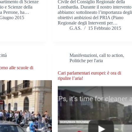
ipartimento di Scienze
Civile del Consiglio Regionale della
io e Scienze della
Lombardia. Durante il nostro intervento
ia Perrone, ha…
abbiamo: sottolineato l’importanza degl
 Giugno 2015
obiettivi ambiziosi del PRIA (Piano
Regionale degli Interventi per…
G.AS.
15 Febbraio 2015
ittà
Manifestazioni, call to action
,
Politiche per l'aria
orno alle scuole di
Cari parlamentari europei: è ora di
ripulire l’aria!