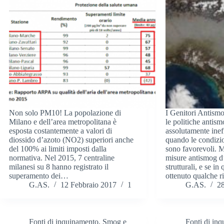
Non solo PM10! La popolazione di
I Genitori Antism
Milano e dell’area metropolitana è
le politiche antis
esposta costantemente a valori di
assolutamente ineff
diossido d’azoto (NO2) superiori anche
quando le condizi
del 100% ai limiti imposti dalla
sono favorevoli. 
normativa. Nel 2015, 7 centraline
misure antismog 
milanesi su 8 hanno registrato il
strutturali, e se i
superamento dei…
ottenuto qualche r
G.AS.
12 Febbraio 2017
1
G.AS.
2
Fonti di inquinamento
,
Smog e
Fonti di in