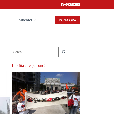
Sostienici
DONA ORA
Nessun
risultato
La città alle persone!