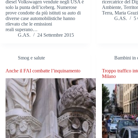
diesel Volkswagen vendute negli USA è
ricercatrice del D
solo la punta dell’iceberg. Numerose
Ambiente, Territor
prove condotte da più istituti su auto di
Terra, Maria Graz
diverse case automobilistiche hanno
G.AS.
5
rilevato che le emissioni
reali superano…
G.AS.
24 Settembre 2015
Smog e salute
Bambini in c
Anche il FAI combatte l’inquinamento
Troppo traffico int
Milano