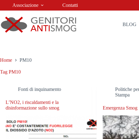
Salta
Associazione
Contatti
al
contenuto
BLOG
Home
PM10
Tag
PM10
Fonti di inquinamento
Politiche per
Stampa
L’NO2, i riscaldamenti e la
disinformazione sullo smog
Emergenza Smog