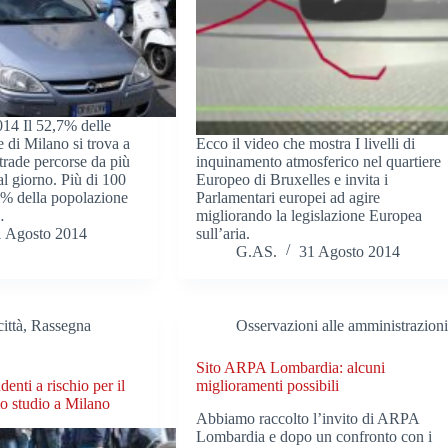
14 Il 52,7% delle
 di Milano si trova a
Ecco il video che mostra I livelli di
trade percorse da più
inquinamento atmosferico nel quartiere
al giorno. Più di 100
Europeo di Bruxelles e invita i
56% della popolazione
Parlamentari europei ad agire
…
migliorando la legislazione Europea
1 Agosto 2014
sull’aria.
G.AS.
31 Agosto 2014
ittà
,
Rassegna
Osservazioni alle amministrazion
Sito ARPA Lombardia: alcuni
enti a rischio per il
miglioramenti possibili
o studio a Milano
Abbiamo raccolto l’invito di ARPA
Lombardia e dopo un confronto con i