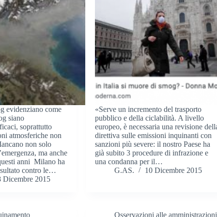
og evidenziano come
«Serve un incremento del trasporto
mog siano
pubblico e della ciclabilità. A livello
icaci, soprattutto
europeo, è necessaria una revisione dell
oni atmosferiche non
direttiva sulle emissioni inquinanti con
Mancano non solo
sanzioni più severe: il nostro Paese ha
d’emergenza, ma anche
già subito 3 procedure di infrazione e
n questi anni Milano ha
una condanna per il…
isultato contro le…
G.AS.
10 Dicembre 2015
8 Dicembre 2015
quinamento
Osservazioni alle amministrazion