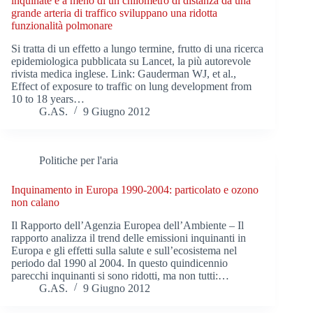
inquinate e a meno di un chilometro di distanza da una
grande arteria di traffico sviluppano una ridotta
funzionalità polmonare
Si tratta di un effetto a lungo termine, frutto di una ricerca
epidemiologica pubblicata su Lancet, la più autorevole
rivista medica inglese. Link: Gauderman WJ, et al.,
Effect of exposure to traffic on lung development from
10 to 18 years…
G.AS.
9 Giugno 2012
Politiche per l'aria
Inquinamento in Europa 1990-2004: particolato e ozono
non calano
Il Rapporto dell’Agenzia Europea dell’Ambiente – Il
rapporto analizza il trend delle emissioni inquinanti in
Europa e gli effetti sulla salute e sull’ecosistema nel
periodo dal 1990 al 2004. In questo quindicennio
parecchi inquinanti si sono ridotti, ma non tutti:…
G.AS.
9 Giugno 2012