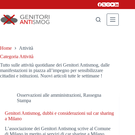
Salta
al
contenuto
Home
Attività
Categoria
Attività
Tutto sulle attività quotidiane dei Genitori Antismog, dalle
manifestazioni in piazza all’impegno per sensibilizzare
cittadini e istituzioni. Nuovi articoli tutte le settimane !
Osservazioni alle amministrazioni
,
Rassegna
Stampa
Genitori Antismog, dubbi e considerazioni sul car sharing
a Milano
L’associazione dei Genitori Antismog scrive al Comune
di Milano in merito ai servizi di car sharing a Milano