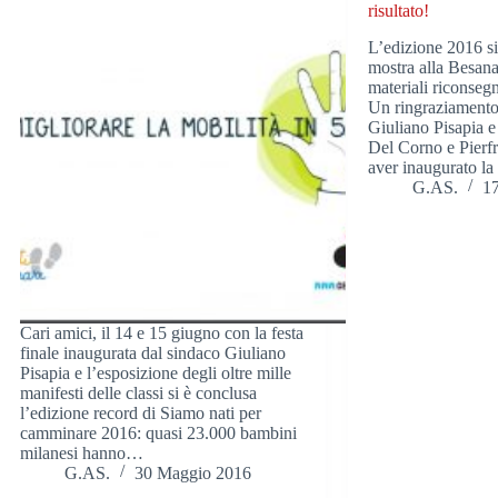
risultato!
L’edizione 2016 si
mostra alla Besana 
materiali riconsegn
Un ringraziamento
Giuliano Pisapia e
Del Corno e Pierf
aver inaugurato l
G.AS.
1
Cari amici, il 14 e 15 giugno con la festa
finale inaugurata dal sindaco Giuliano
Pisapia e l’esposizione degli oltre mille
manifesti delle classi si è conclusa
l’edizione record di Siamo nati per
camminare 2016: quasi 23.000 bambini
milanesi hanno…
G.AS.
30 Maggio 2016