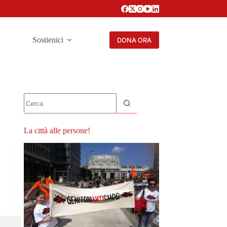
Sostienici
DONA ORA
Nessun
risultato
La città alle persone!