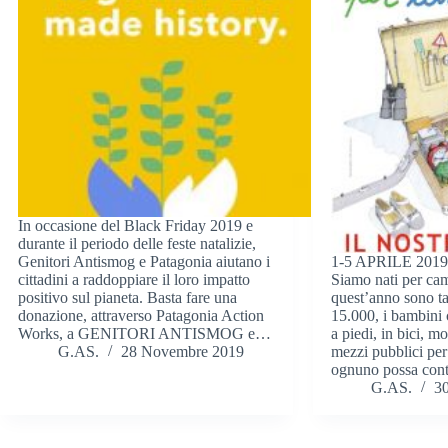
In occasione del Black Friday 2019 e
durante il periodo delle feste natalizie,
Genitori Antismog e Patagonia aiutano i
1-5 APRILE 2019B
cittadini a raddoppiare il loro impatto
Siamo nati per cam
positivo sul pianeta. Basta fare una
quest’anno sono ta
donazione, attraverso Patagonia Action
15.000, i bambini
Works, a GENITORI ANTISMOG e…
a piedi, in bici, m
G.AS.
28 Novembre 2019
mezzi pubblici pe
ognuno possa con
G.AS.
3