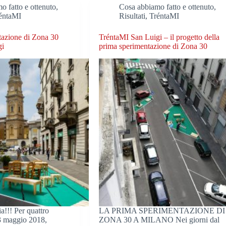
o fatto e ottenuto
,
Cosa abbiamo fatto e ottenuto
,
éntaMI
Risultati
,
TréntaMI
tazione di Zona 30
TréntaMI San Luigi – il progetto della
gi
prima sperimentazione di Zona 30
ia!!! Per quattro
LA PRIMA SPERIMENTAZIONE DI
13 maggio 2018,
ZONA 30 A MILANO Nei giorni dal