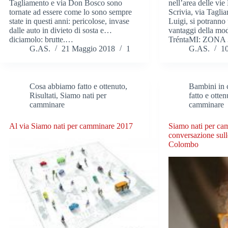
Tagliamento e via Don Bosco sono
nell’area delle vi
tornate ad essere come lo sono sempre
Scrivia, via Tagli
state in questi anni: pericolose, invase
Luigi, si potranno
dalle auto in divieto di sosta e…
vantaggi della mod
diciamolo: brutte.…
TréntaMI: ZONA 
G.AS.
21 Maggio 2018
1
G.AS.
1
Cosa abbiamo fatto e ottenuto
,
Bambini in c
Risultati
,
Siamo nati per
fatto e otten
camminare
camminare
Al via Siamo nati per camminare 2017
Siamo nati per ca
conversazione sul
Colombo