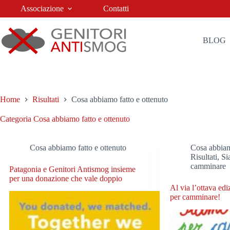
Salta
Associazione
Contatti
al
contenuto
BLOG
Home
Risultati
Cosa abbiamo fatto e ottenuto
Categoria
Cosa abbiamo fatto e ottenuto
Cosa abbiamo fatto e ottenuto
Cosa abbiam
Risultati
,
Si
camminare
Patagonia e Genitori Antismog insieme
per una donazione che vale doppio
Al via l’ottava ed
per camminare!