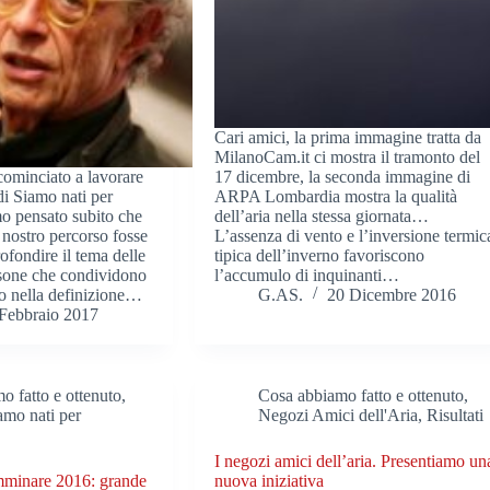
Cari amici, la prima immagine tratta da
MilanoCam.it ci mostra il tramonto del
ominciato a lavorare
17 dicembre, la seconda immagine di
di Siamo nati per
ARPA Lombardia mostra la qualità
 pensato subito che
dell’aria nella stessa giornata…
 nostro percorso fosse
L’assenza di vento e l’inversione termic
fondire il tema delle
tipica dell’inverno favoriscono
ersone che condividono
l’accumulo di inquinanti…
ivo nella definizione…
G.AS.
20 Dicembre 2016
Febbraio 2017
o fatto e ottenuto
,
Cosa abbiamo fatto e ottenuto
,
amo nati per
Negozi Amici dell'Aria
,
Risultati
I negozi amici dell’aria. Presentiamo un
mminare 2016: grande
nuova iniziativa