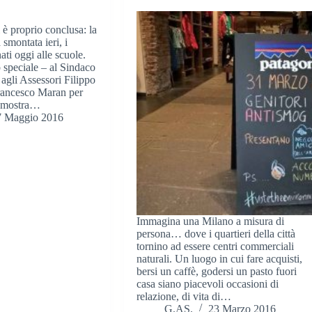
 è proprio conclusa: la
smontata ieri, i
ati oggi alle scuole.
 speciale – al Sindaco
 agli Assessori Filippo
rancesco Maran per
a mostra…
7 Maggio 2016
Immagina una Milano a misura di
persona… dove i quartieri della città
tornino ad essere centri commerciali
naturali. Un luogo in cui fare acquisti,
bersi un caffè, godersi un pasto fuori
casa siano piacevoli occasioni di
relazione, di vita di…
G.AS.
23 Marzo 2016