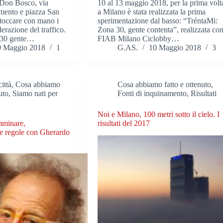
e Don Bosco, via
10 al 13 maggio 2018, per la prima volt
amento e piazza San
a Milano è stata realizzata la prima
 toccare con mano i
sperimentazione dal basso: “TréntaMi:
erazione del traffico.
Zona 30, gente contenta”, realizzata co
30 gente…
FIAB Milano Ciclobby…
0 Maggio 2018
1
G.AS.
10 Maggio 2018
3
ittà
,
Cosa abbiamo
Cosa abbiamo fatto e ottenuto
,
uto
,
Siamo nati per
Fonti di inquinamento
,
Risultati
Noi e Milano, 100 metri sotto il cielo. I
mminare,
risultati del 2017
le regole con Gherardo