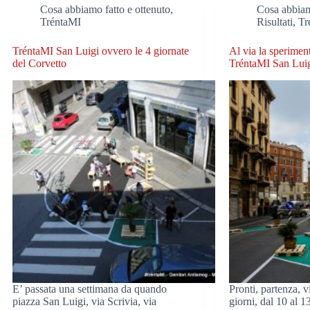
Cosa abbiamo fatto e ottenuto
,
Cosa abbiam
TréntaMI
Risultati
,
Tr
TréntaMI San Luigi ovvero le 4 giornate
Al via la sperimen
del Corvetto
TréntaMI San Lui
E’ passata una settimana da quando
Pronti, partenza, v
piazza San Luigi, via Scrivia, via
giorni, dal 10 al 