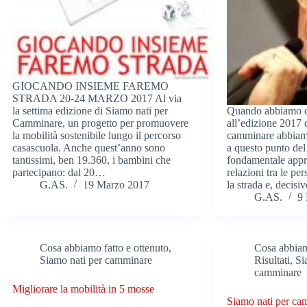
GIOCANDO INSIEME FAREMO
STRADA 20-24 MARZO 2017 Al via
la settima edizione di Siamo nati per
Quando abbiamo c
Camminare, un progetto per promuovere
all’edizione 2017 
la mobilità sostenibile lungo il percorso
camminare abbiamo
casascuola. Anche quest’anno sono
a questo punto del
tantissimi, ben 19.360, i bambini che
fondamentale appro
partecipano: dal 20…
relazioni tra le p
G.AS.
19 Marzo 2017
la strada e, decis
G.AS.
9 
Cosa abbiamo fatto e ottenuto
,
Cosa abbiam
Siamo nati per camminare
Risultati
,
Si
camminare
Migliorare la mobilità in 5 mosse
Siamo nati per ca