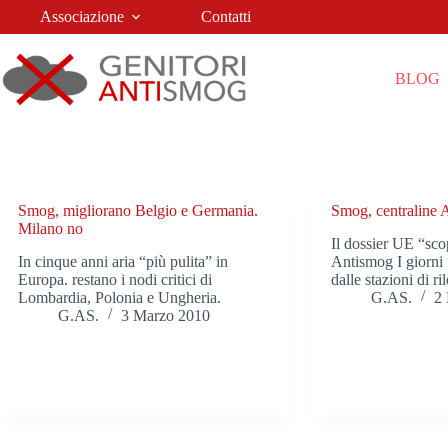
Salta
Associazione
Contatti
al
contenuto
BLOG
Smog, migliorano Belgio e Germania.
Smog, centraline 
Milano no
Il dossier UE “sco
In cinque anni aria “più pulita” in
Antismog I giorni 
Europa. restano i nodi critici di
dalle stazioni di r
Lombardia, Polonia e Ungheria.
G.AS.
2
G.AS.
3 Marzo 2010