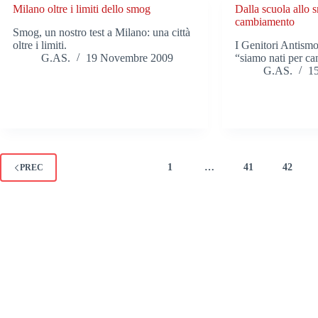
Milano oltre i limiti dello smog
Dalla scuola allo 
cambiamento
Smog, un nostro test a Milano: una città
oltre i limiti.
I Genitori Antismo
G.AS.
19 Novembre 2009
“siamo nati per 
G.AS.
1
1
…
41
42
PREC