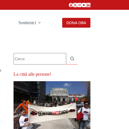
Sostienici
DONA ORA
Nessun
risultato
o
La città alle persone!
e
a