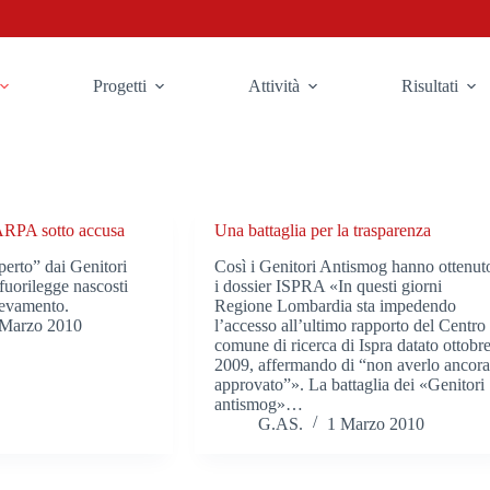
Progetti
Attività
Risultati
ARPA sotto accusa
Una battaglia per la trasparenza
perto” dai Genitori
Così i Genitori Antismog hanno ottenut
fuorilegge nascosti
i dossier ISPRA «In questi giorni
ilevamento.
Regione Lombardia sta impedendo
 Marzo 2010
l’accesso all’ultimo rapporto del Centro
comune di ricerca di Ispra datato ottobr
2009, affermando di “non averlo ancor
approvato”». La battaglia dei «Genitori
antismog»…
G.AS.
1 Marzo 2010