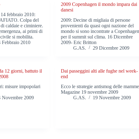
o
2009 Copenhagen il mondo impara dai
danesi
 14 febbraio 2010:
IATO. Colpa del
2009: Decine di migliaia di persone
di caldaie e ciminiere.
provenienti da quasi ogni nazione del
emergenza, ai primi di
mondo si sono incontrate a Copenhage
civile si mobilita.
per il summit sul clima. 16 Dicembre
4 Febbraio 2010
2009- Eric Britton
G.AS.
29 Dicembre 2009
 12 giorni, battuto il
Dai passeggini alti alle fughe nel week-
 2008
end
ri: misure impopolari
Ecco le strategie antismog delle mamme
Magazine 19 novembre 2009
4 Novembre 2009
G.AS.
19 Novembre 2009