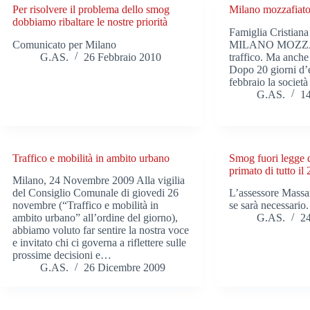
Per risolvere il problema dello smog
Milano mozzafiat
dobbiamo ribaltare le nostre priorità
Famiglia Cristiana
Comunicato per Milano
MILANO MOZZAF
G.AS.
26 Febbraio 2010
traffico. Ma anche 
Dopo 20 giorni d’
febbraio la società 
G.AS.
1
Traffico e mobilità in ambito urbano
Smog fuori legge da
primato di tutto il
Milano, 24 Novembre 2009 Alla vigilia
del Consiglio Comunale di giovedi 26
L’assessore Massa
novembre (“Traffico e mobilità in
se sarà necessario.
ambito urbano” all’ordine del giorno),
G.AS.
2
abbiamo voluto far sentire la nostra voce
e invitato chi ci governa a riflettere sulle
prossime decisioni e…
G.AS.
26 Dicembre 2009