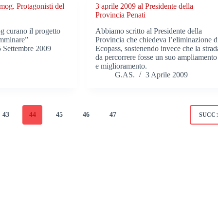
smog. Protagonisti del
3 aprile 2009 al Presidente della
Provincia Penati
g curano il progetto
Abbiamo scritto al Presidente della
camminare”
Provincia che chiedeva l’eliminazione d
5 Settembre 2009
Ecopass, sostenendo invece che la strad
da percorrere fosse un suo ampliamento
e miglioramento.
G.AS.
3 Aprile 2009
43
44
45
46
47
SUCC