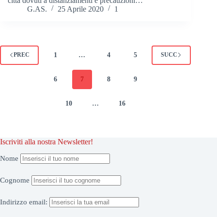
città dovuti a distanziamenti e precauzioni…
G.AS.
25 Aprile 2020
1
1
…
4
5
PREC
SUCC
6
7
8
9
10
…
16
Iscriviti alla nostra Newsletter!
Nome
Cognome
Indirizzo
email: