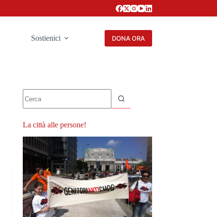
Sostienici
DONA ORA
Nessun
risultato
La città alle persone!