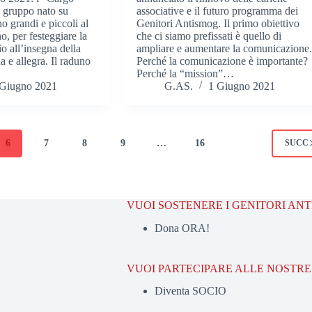
, gruppo nato su
associative e il futuro programma dei
o grandi e piccoli al
Genitori Antismog. Il primo obiettivo
, per festeggiare la
che ci siamo prefissati è quello di
o all’insegna della
ampliare e aumentare la comunicazione
na e allegra. Il raduno
Perché la comunicazione è importante?
Perché la “mission”…
 Giugno 2021
G.AS.
1 Giugno 2021
6
7
8
9
…
16
SUCC
VUOI SOSTENERE I GENITORI AN
Dona ORA!
VUOI PARTECIPARE ALLE NOSTRE 
Diventa SOCIO