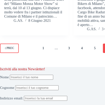
del “Milano Monza Motor Show” si
Bikers di Milano”
terrà, dal 10 al 13 giugno. Ci dispiace
facebook, attendon
molto vedere fra i partner istituzionali il
Cargo Bike Raduno
Comune di Milano e il patrocinio…
fine di un anno bui
G.AS.
8 Giugno 2021
mobilità attiva, sa
è aperto…
G.AS.
3
1
…
3
4
5
PREC
Iscriviti alla nostra Newsletter!
Nome
Cognome
Indirizzo
email: