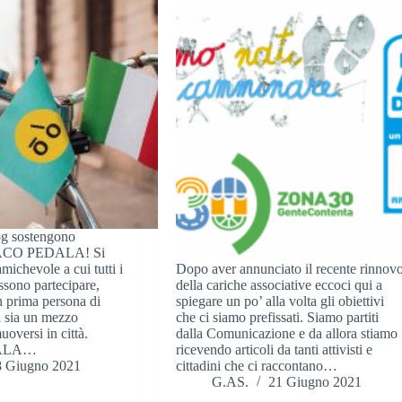
og sostengono
NDACO PEDALA! Si
amichevole a cui tutti i
Dopo aver annunciato il recente rinnov
ossono partecipare,
della cariche associative eccoci qui a
n prima persona di
spiegare un po’ alla volta gli obiettivi
ta sia un mezzo
che ci siamo prefissati. Siamo partiti
uoversi in città.
dalla Comunicazione e da allora stiamo
ALA…
ricevendo articoli da tanti attivisti e
8 Giugno 2021
cittadini che ci raccontano…
G.AS.
21 Giugno 2021