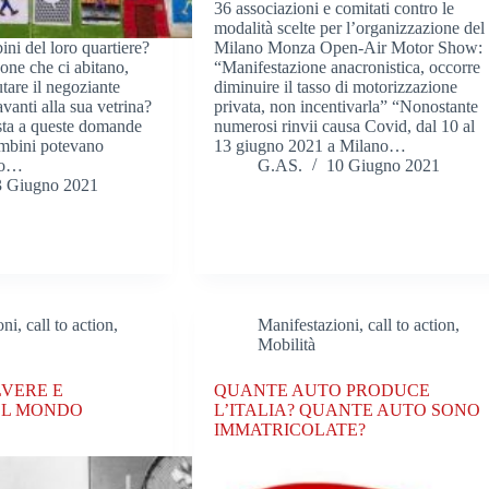
36 associazioni e comitati contro le
modalità scelte per l’organizzazione del
ni del loro quartiere?
Milano Monza Open-Air Motor Show:
one che ci abitano,
“Manifestazione anacronistica, occorre
utare il negoziante
diminuire il tasso di motorizzazione
anti alla sua vetrina?
privata, non incentivarla” “Nonostante
sta a queste domande
numerosi rinvii causa Covid, dal 10 al
ambini potevano
13 giugno 2021 a Milano…
zio…
G.AS.
10 Giugno 2021
3 Giugno 2021
ni, call to action
,
Manifestazioni, call to action
,
Mobilità
LVERE E
QUANTE AUTO PRODUCE
DEL MONDO
L’ITALIA? QUANTE AUTO SONO
IMMATRICOLATE?