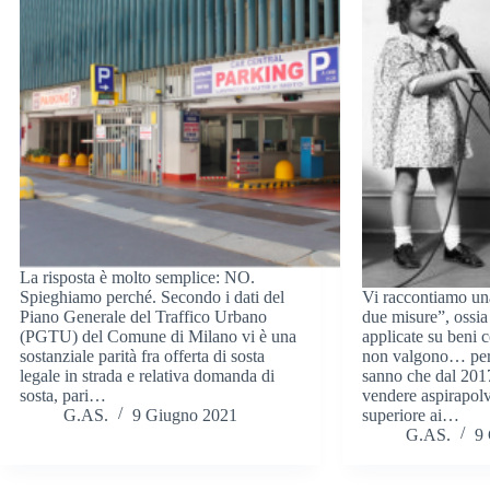
La risposta è molto semplice: NO.
Spieghiamo perché. Secondo i dati del
Vi raccontiamo una
Piano Generale del Traffico Urbano
due misure”, ossia
(PGTU) del Comune di Milano vi è una
applicate su beni 
sostanziale parità fra offerta di sosta
non valgono… per 
legale in strada e relativa domanda di
sanno che dal 2017
sosta, pari…
vendere aspirapol
G.AS.
9 Giugno 2021
superiore ai…
G.AS.
9