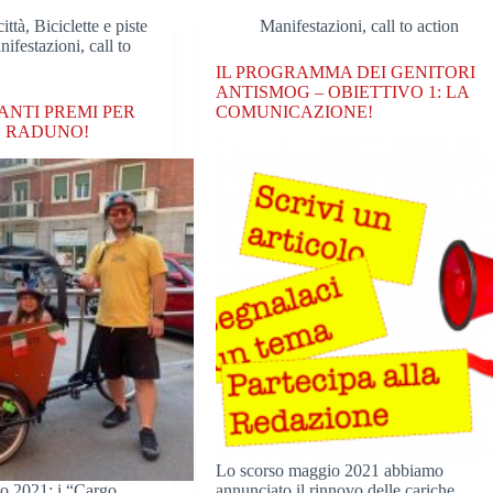
ittà
,
Biciclette e piste
Manifestazioni, call to action
ifestazioni, call to
IL PROGRAMMA DEI GENITORI
ANTISMOG – OBIETTIVO 1: LA
ANTI PREMI PER
COMUNICAZIONE!
E RADUNO!
Lo scorso maggio 2021 abbiamo
o 2021: i “Cargo
annunciato il rinnovo delle cariche