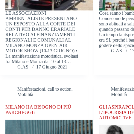
LE ASSOCIAZIONI
Cosa sanno i bambi
AMBIENTALISTE PRESENTANO
Conoscono le pers
UN ESPOSTO ALLA CORTE DEI
sono abituati a sal
CONTI PER DANNO ERARIALE
quando passano dav
RELATIVO AI FINANZIAMENTI
Un tempo la rispo
REGIONALI E COMUNALI AL
era SI, perché i b
MILANO MONZA OPEN-AIR
godere dello spa
MOTOR SHOW (10-13 GIUGNO) •
G.AS.
1
La manifestazione motoristica, svoltasi
fra Milano e Monza dal 10 al 13…
G.AS.
17 Giugno 2021
Manifestazioni, call to action
,
Manifestazio
Mobilità
Mobilità
MILANO HA BISOGNO DI PIÙ
GLI ASPIRAPO
PARCHEGGI?
L’IPOCRISIA 
AUTOMOTIVE