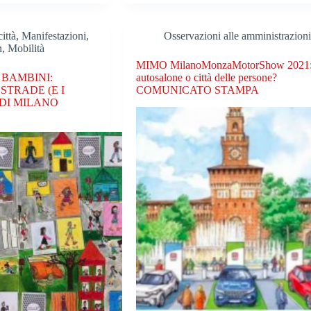
ittà
,
Manifestazioni,
Osservazioni alle amministrazion
n
,
Mobilità
MIMO MilanoMonzaMotorShow 2021
 BAMBINI:
autosalone o città delle persone?
STRADE (E I
COMUNICATO STAMPA
 DI MILANO