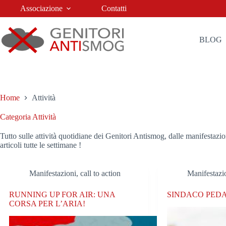
Salta
Associazione
Contatti
al
contenuto
BLOG
Home
Attività
Categoria
Attività
Tutto sulle attività quotidiane dei Genitori Antismog, dalle manifestazion
articoli tutte le settimane !
Manifestazioni, call to action
Manifestazio
RUNNING UP FOR AIR: UNA
SINDACO PED
CORSA PER L’ARIA!