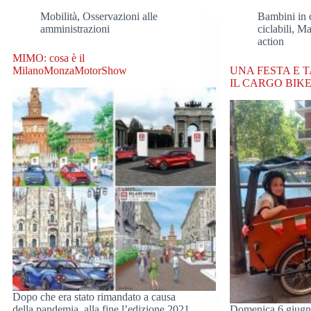
Mobilità
,
Osservazioni alle
Bambini in c
amministrazioni
ciclabili
,
Man
action
MIMO: cosa è il
MilanoMonzaMotorShow
UNA FESTA E T
IL CARGO BIK
Dopo che era stato rimandato a causa
della pandemia, alla fine l’edizione 2021
Domenica 6 giugn