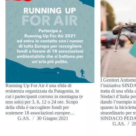
I Genitori Antism
Running Up For Air è una sfida di
l’iniziativa SI
resistenza organizzata da Patagonia, in
tratta di una sfida 
cui i partecipanti corrono in montagna (e
Sindaci d’Italia p
non solo) per 3, 6, 12 o 24 ore. Scopo
dando l’esempio i
della sfida è raccogliere fondi per
quanto la biciclet
sostenere 18 associazioni europee…
straordinario per m
G.AS.
30 Giugno 2021
SINDACO PED
G.AS.
2